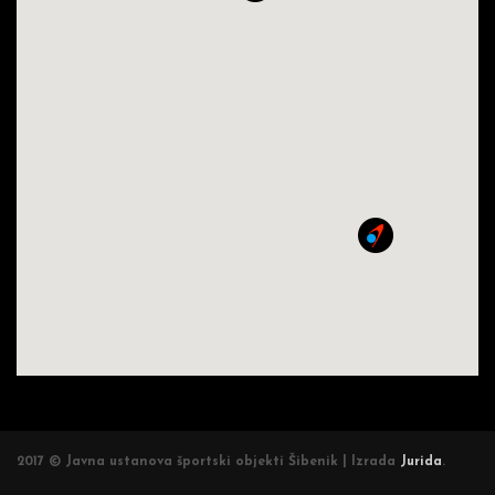
2017 © Javna ustanova športski objekti Šibenik | Izrada
Jurida
.