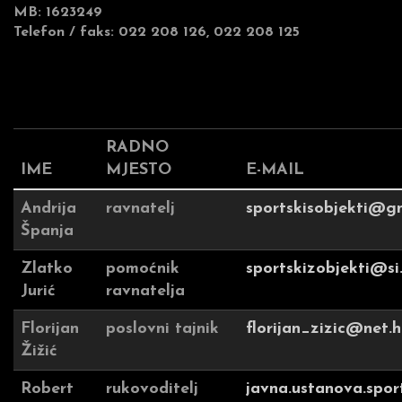
MB: 1623249
Telefon / faks: 022 208 126, 022 208 125
RADNO
IME
MJESTO
E-MAIL
Andrija
ravnatelj
sportskisobjekti@g
Španja
Zlatko
pomoćnik
sportskizobjekti@si
Jurić
ravnatelja
Florijan
poslovni tajnik
florijan_zizic@net.h
Žižić
Robert
rukovoditelj
javna.ustanova.sport