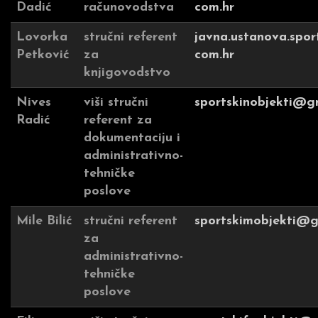
Dadić
računovodstva
com.hr
Lovorka
stručni referent
javna.ustanova.sport
Petković
za
com.hr
knjigovodstvo
Nives
viši stručni
sportskinobjekti@g
Radić
referent za
dokumentaciju i
administrativno-
tehničke
poslove
Mile Bilić
stručni referent
sportskimobjekti@g
za
administrativno-
tehničke
poslove